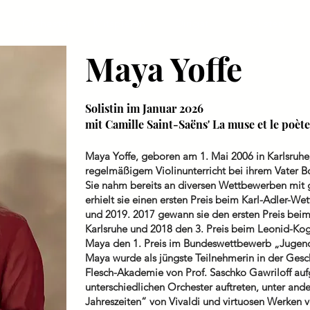
Orchester
Mitspielen
Dirigat
Solisten
Maya Yoffe
Solistin im Januar 2026
mit Camille Saint-Saëns' La muse et le poète
Maya Yoffe, geboren am 1. Mai 2006 in Karlsruhe
regelmäßigem Violinunterricht bei ihrem Vater Bo
Sie nahm bereits an diversen Wettbewerben mit 
erhielt sie einen ersten Preis beim Karl-Adler-W
und 2019. 2017 gewann sie den ersten Preis be
Karlsruhe und 2018 den 3. Preis beim Leonid-Kog
Maya den 1. Preis im Bundeswettbewerb „Jugend
Maya wurde als jüngste Teilnehmerin in der Gesch
Flesch-Akademie von Prof. Saschko Gawriloff a
unterschiedlichen Orchester auftreten, unter an
Jahreszeiten“ von Vivaldi und virtuosen Werken 